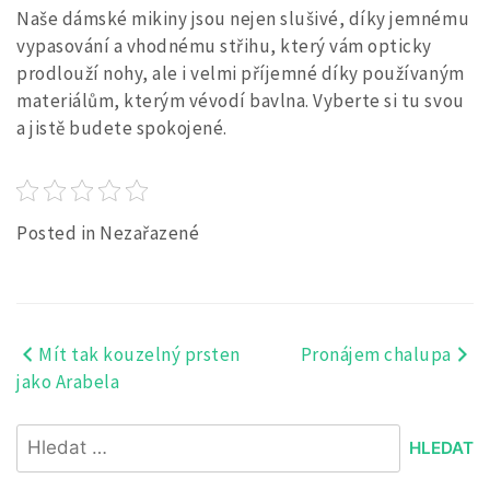
Naše dámské mikiny jsou nejen slušivé, díky jemnému
vypasování a vhodnému střihu, který vám opticky
prodlouží nohy, ale i velmi příjemné díky používaným
materiálům, kterým vévodí bavlna. Vyberte si tu svou
a jistě budete spokojené.
Posted in Nezařazené
Mít tak kouzelný prsten
Pronájem chalupa
Navigace
jako Arabela
pro
Vyhledávání
příspěvek