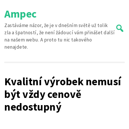
Skip
Ampec
to
content
Zastáváme názor, že je v dnešním světě už tolik
zla a špatností, že není žádoucí vám přinášet další
na našem webu. A proto tu nic takového
nenajdete.
Search
for:
Kvalitní výrobek nemusí
být vždy cenově
nedostupný