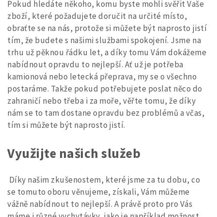
Pokud hledáte někoho, komu byste mohli svěřit Vaše
zboží, které požadujete doručit na určité místo,
obraťte se na nás, protože si můžete být naprosto jistí
tím, že budete s našimi službami spokojení. Jsme na
trhu už pěknou řádku let, a díky tomu Vám dokážeme
nabídnout opravdu to nejlepší. Ať už je potřeba
kamionová nebo
letecká přeprava
, my se o všechno
postaráme. Takže pokud potřebujete poslat něco do
zahraničí nebo třeba i za moře, věřte tomu, že díky
nám se to tam dostane opravdu bez problémů a včas,
tím si můžete být naprosto jistí.
Využijte našich služeb
Díky našim zkušenostem, které jsme za tu dobu, co
se tomuto oboru věnujeme, získali, Vám můžeme
vážně nabídnout to nejlepší. A právě proto pro Vás
máme i různé vychytávky, jako je například možnost