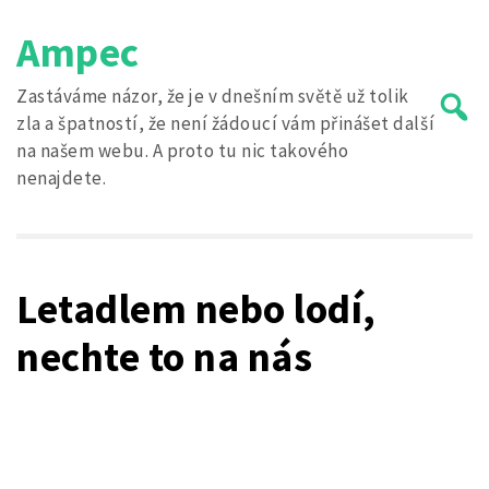
Skip
Ampec
to
content
Zastáváme názor, že je v dnešním světě už tolik
zla a špatností, že není žádoucí vám přinášet další
na našem webu. A proto tu nic takového
nenajdete.
Search
for:
Letadlem nebo lodí,
nechte to na nás