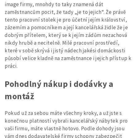
image firmy, mnohdy to taky znamená dát
zaměstnancům pocit, že tady „je to jejich“. Že právě
tento pracovní stolek je pro účetní jejím království,
zázemím a pomocníkem a její kancelářská židle že je
dobrým přítelem, který se k jejím zádům nezachová
nikdy hrubě a necitelně. Milé pracovní prostředí,
které v sobě skrývá i jistý nádech jakési domáckosti
působí velice kladně na zaměstnance i jejich přístup k
práci.
Pohodlný nákup i dodávky a
montáž
Pokud už za sebou máte všechny kroky, a už jste s
konečnou platností vybrali
kancelářský nábytek
pro
vaši firmu, máte vlastně hotovo. Podle dohody jsou
vám dnes dodavatelské firmy schopny zabezpečit