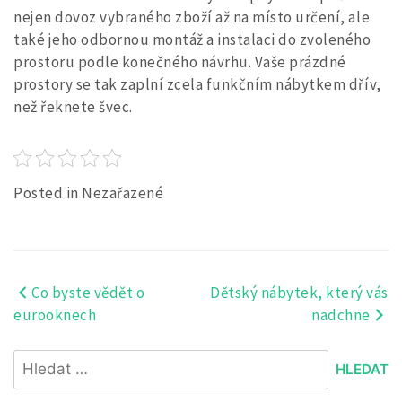
nejen dovoz vybraného zboží až na místo určení, ale
také jeho odbornou montáž a instalaci do zvoleného
prostoru podle konečného návrhu. Vaše prázdné
prostory se tak zaplní zcela funkčním nábytkem dřív,
než řeknete švec.
Posted in Nezařazené
Co byste vědět o
Dětský nábytek, který vás
Navigace
eurooknech
nadchne
pro
Vyhledávání
příspěvek