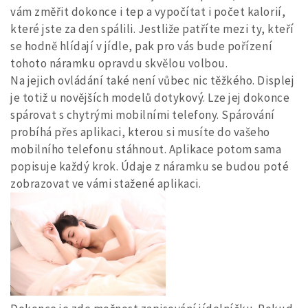
vám změřit dokonce i tep a vypočítat i počet kalorií,
které jste za den spálili. Jestliže patříte mezi ty, kteří
se hodně hlídají v jídle, pak pro vás bude pořízení
tohoto náramku opravdu skvělou volbou.
Na jejich ovládání také není vůbec nic těžkého. Displej
je totiž u novějších modelů dotykový. Lze jej dokonce
spárovat s chytrými mobilními telefony. Spárování
probíhá přes aplikaci, kterou si musíte do vašeho
mobilního telefonu stáhnout. Aplikace potom sama
popisuje každý krok. Údaje z náramku se budou poté
zobrazovat ve vámi stažené aplikaci.