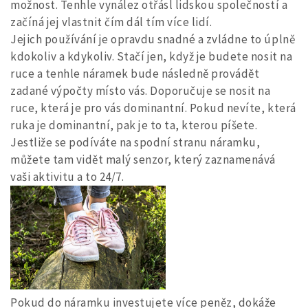
možnost. Tenhle vynález otřásl lidskou společností a
začíná jej vlastnit čím dál tím více lidí.
Jejich používání je opravdu snadné a zvládne to úplně
kdokoliv a kdykoliv. Stačí jen, když je budete nosit na
ruce a tenhle náramek bude následně provádět
zadané výpočty místo vás. Doporučuje se nosit na
ruce, která je pro vás dominantní. Pokud nevíte, která
ruka je dominantní, pak je to ta, kterou píšete.
Jestliže se podíváte na spodní stranu náramku,
můžete tam vidět malý senzor, který zaznamenává
vaši aktivitu a to 24/7.
Pokud do náramku investujete více peněz, dokáže