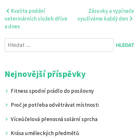
Kvalita podání
Zásuvky a vypínače
Navigace
veterinárních služeb dříve
využíváme každý den
pro
a dnes
příspěvek
Vyhledávání
Nejnovější příspěvky
Fitness spodní prádlo do posilovny
Proč je potřeba odvětrávat místnosti
Víceúčelová přenosná solární sprcha
Krása uměleckých předmětů