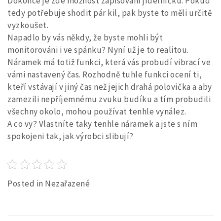
Dokonce je zde možnost zapisování jídelníčku. Pokud
tedy potřebuje shodit pár kil, pak byste to měli určitě
vyzkoušet.
Napadlo by vás někdy, že byste mohli být
monitorováni i ve spánku? Nyní už je to realitou.
Náramek má totiž funkci, která vás probudí vibrací ve
vámi nastavený čas. Rozhodně tuhle funkci ocení ti,
kteří vstávají v jiný čas než jejich drahá polovička a aby
zamezili nepříjemnému zvuku budíku a tím probudili
všechny okolo, mohou používat tenhle vynález.
A co vy? Vlastníte taky tenhle náramek a jste s ním
spokojeni tak, jak výrobci slibují?
Posted in Nezařazené