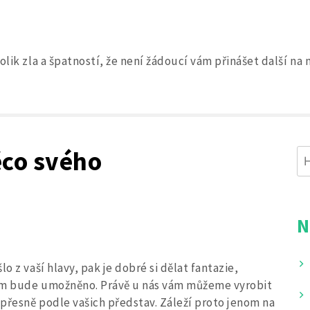
olik zla a špatností, že není žádoucí vám přinášet další n
Search
for:
ěco svého
Vy
N
o z vaší hlavy, pak je dobré si dělat fantazie,
vám bude umožněno. Právě u nás vám můžeme vyrobit
 přesně podle vašich představ. Záleží proto jenom na