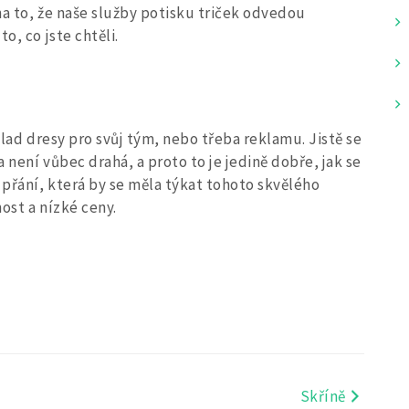
na to, že naše služby
potisku triček
odvedou
o, co jste chtěli.
íklad dresy pro svůj tým, nebo třeba reklamu. Jistě se
 není vůbec drahá, a proto to je jedině dobře, jak se
přání, která by se měla týkat tohoto skvělého
ost a nízké ceny.
Skříně