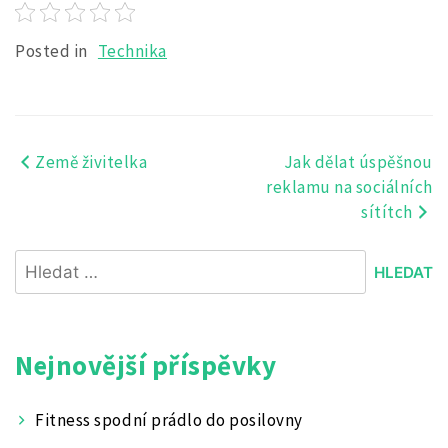
Posted in
Technika
Země živitelka
Jak dělat úspěšnou
Navigace
reklamu na sociálních
pro
sítítch
příspěvek
Vyhledávání
Nejnovější příspěvky
Fitness spodní prádlo do posilovny