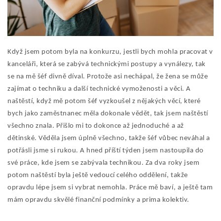
Když jsem potom byla na konkurzu, jestli bych mohla pracovat v
kanceláři, která se zabývá technickými postupy a vynálezy, tak
se na mě šéf divně díval. Protože asi nechápal, že žena se může
zajímat o techniku a další technické vymoženosti a věci. A
naštěstí, když mě potom šéf vyzkoušel z nějakých věcí, které
bych jako zaměstnanec měla dokonale vědět, tak jsem naštěstí
všechno znala. Přišlo mi to dokonce až jednoduché a až
dětinské. Věděla jsem úplně všechno, takže šéf vůbec neváhal a
potřásli jsme si rukou. A hned příští týden jsem nastoupila do
své práce, kde jsem se zabývala technikou. Za dva roky jsem
potom naštěstí byla ještě vedoucí celého oddělení, takže
opravdu lépe jsem si vybrat nemohla. Práce mě baví, a ještě tam
mám opravdu skvělé finanční podmínky a prima kolektiv.