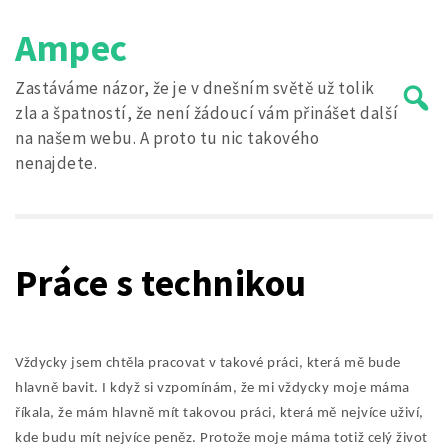
Skip
Ampec
to
content
Zastáváme názor, že je v dnešním světě už tolik
zla a špatností, že není žádoucí vám přinášet další
na našem webu. A proto tu nic takového
nenajdete.
Search
for:
Práce s technikou
Vždycky jsem chtěla pracovat v takové práci, která mě bude
hlavně bavit. I když si vzpomínám, že mi vždycky moje máma
říkala, že mám hlavně mít takovou práci, která mě nejvíce uživí,
kde budu mít nejvíce peněz. Protože moje máma totiž celý život