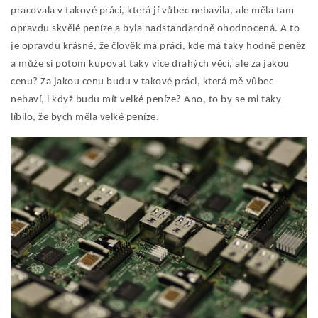
pracovala v takové práci, která jí vůbec nebavila, ale měla tam
opravdu skvělé peníze a byla nadstandardně ohodnocená. A to
je opravdu krásné, že člověk má práci, kde má taky hodně peněz
a může si potom kupovat taky více drahých věcí, ale za jakou
cenu? Za jakou cenu budu v takové práci, která mě vůbec
nebaví, i když budu mít velké peníze? Ano, to by se mi taky
líbilo, že bych měla velké peníze.