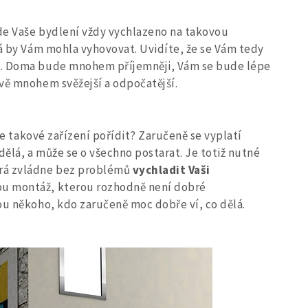
e Vaše bydlení vždy vychlazeno na takovou
rá by Vám mohla vyhovovat. Uvidíte, že se Vám tedy
í. Doma bude mnohem příjemněji, Vám se bude lépe
vě mnohem svěžejší a odpočatější.
ete takové zařízení pořídit? Zaručeně se vyplatí
dělá, a může se o všechno postarat. Je totiž nutné
erá zvládne bez problémů
vychladit Vaši
nou montáž, kterou rozhodně není dobré
ou někoho, kdo zaručeně moc dobře ví, co dělá.