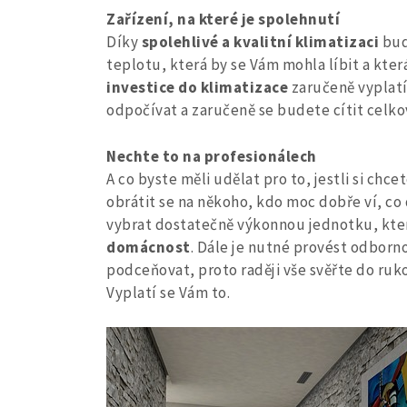
Zařízení, na které je spolehnutí
Díky
spolehlivé a kvalitní klimatizaci
bud
teplotu, která by se Vám mohla líbit a kte
investice do klimatizace
zaručeně vyplat
odpočívat a zaručeně se budete cítit celko
Nechte to na profesionálech
A co byste měli udělat pro to, jestli si chc
obrátit se na někoho, kdo moc dobře ví, co 
vybrat dostatečně výkonnou jednotku, kt
domácnost
. Dále je nutné provést odbor
podceňovat, proto raději vše svěřte do ruk
Vyplatí se Vám to.