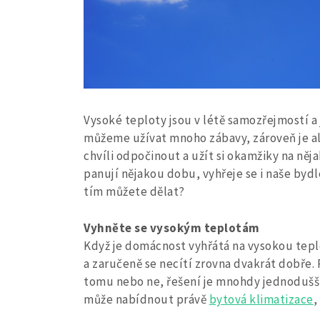
Vysoké teploty jsou v létě samozřejmostí a j
můžeme užívat mnoho zábavy, zároveň je ale
chvíli odpočinout a užít si okamžiky na ně
panují nějakou dobu, vyhřeje se i naše bydl
tím můžete dělat?
Vyhněte se vysokým teplotám
Když je domácnost vyhřátá na vysokou tepl
a zaručeně se necítí zrovna dvakrát dobře. 
tomu nebo ne, řešení je mnohdy jednodušší
může nabídnout právě
bytová klimatizace
,