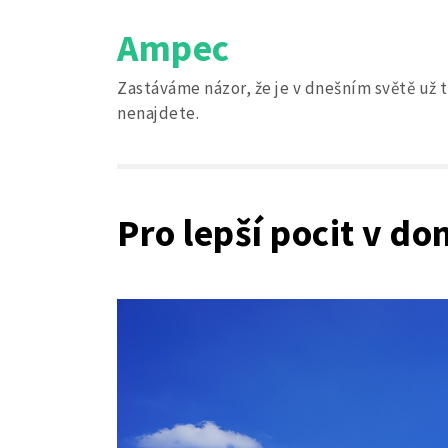
Skip
Ampec
to
content
Zastáváme názor, že je v dnešním světě už t
nenajdete.
Pro lepší pocit v d