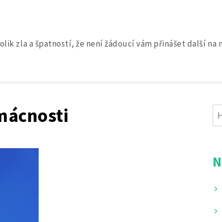
olik zla a špatností, že není žádoucí vám přinášet další n
Search
for:
omácnosti
Vy
N