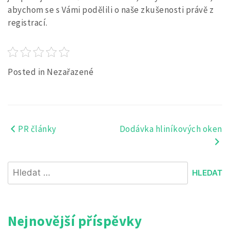
abychom se s Vámi podělili o naše zkušenosti právě z
registrací.
Posted in Nezařazené
PR články
Dodávka hliníkových oken
Navigace
pro
Vyhledávání
příspěvek
Nejnovější příspěvky