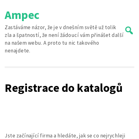
Skip
Ampec
to
content
Zastáváme názor, že je v dnešním světě už tolik
zla a špatností, že není žádoucí vám přinášet další
na našem webu. A proto tu nic takového
nenajdete.
Search
for:
Registrace do katalogů
Jste začínající firma a hledáte, jak se co nejrychleji