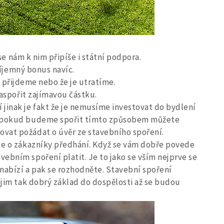
 nám k nim připíše i státní podpora.
jemný bonus navíc.
 přijdeme nebo že je utratíme.
pořit zajímavou částku.
jinak je fakt že je nemusíme investovat do bydlení
nu pokud budeme spořit tímto způsobem můžete
vat požádat o úvěr ze stavebního spoření.
uce o zákazníky předhání. Když se vám dobře povede
ebním spoření platit. Je to jako se vším nejprve se
nabízí a pak se rozhodněte. Stavební spoření
 jim tak dobrý základ do dospělosti až se budou