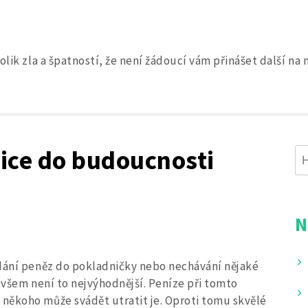
olik zla a špatností, že není žádoucí vám přinášet další n
Search
for:
ice do budoucnosti
Vy
N
ádání peněz do pokladničky nebo nechávání nějaké
ovšem není to nejvýhodnější. Peníze při tomto
někoho může svádět utratit je. Oproti tomu skvělé