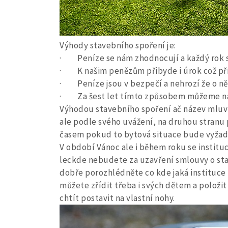
Výhody stavebního spoření je:
· Peníze se nám zhodnocují a každý rok se
· K našim penězům přibyde i úrok což pří
· Peníze jsou v bezpečí a nehrozí že o ně
· Za šest let tímto způsobem můžeme nas
Výhodou stavebního spoření ač název mluví 
ale podle svého uvážení, na druhou stra
časem pokud to bytová situace bude vyžado
V období Vánoc ale i během roku se instit
leckde nebudete za uzavření smlouvy o stav
dobře porozhlédněte co kde jaká instituce 
můžete zřídit třeba i svých dětem a položit
chtít postavit na vlastní nohy.