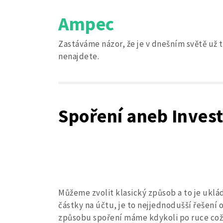
Skip
Ampec
to
content
Zastáváme názor, že je v dnešním světě už t
nenajdete.
Spoření aneb Invest
Můžeme zvolit klasický způsob a to je ukl
částky na účtu, je to nejjednodušší řešení 
způsobu spoření máme kdykoli po ruce což 