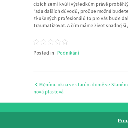
cizích zemí kvůli výsledkům právě proběhlý
řada dalších důvodů, proč se možná budete 
zkušených profesionálů to pro vás bude da
traumatizovat. A čím máme život snadnější, 
Posted in
Podnikání
Měníme okna ve starém domě ve Slaném
Navigace
nová plastová
pro
příspěvek
Pro