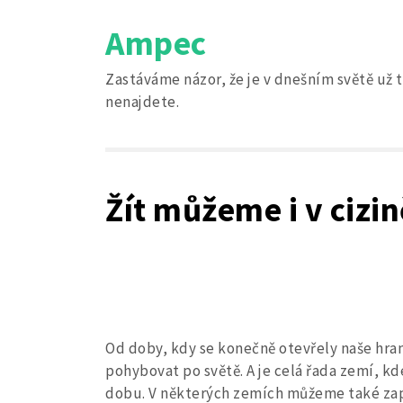
Skip
Ampec
to
content
Zastáváme názor, že je v dnešním světě už t
nenajdete.
Žít můžeme i v cizin
Od doby, kdy se konečně otevřely naše hran
pohybovat po světě. A je celá řada zemí,
dobu. V některých zemích můžeme také zapu