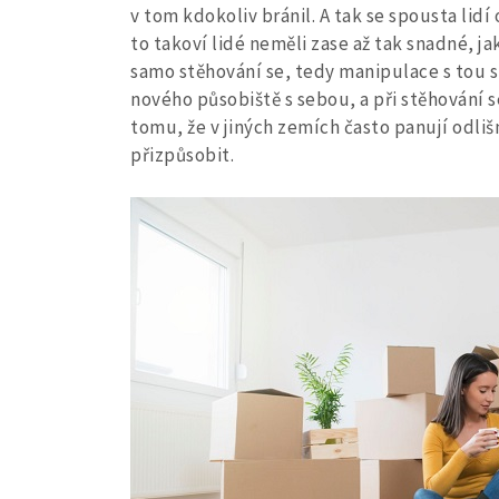
v tom kdokoliv bránil. A tak se spousta lid
to takoví lidé neměli zase až tak snadné, j
samo stěhování se, tedy manipulace s tou sp
nového působiště s sebou, a při stěhování s
tomu, že v jiných zemích často panují odliš
přizpůsobit.