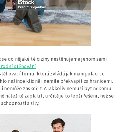
ž se do nějaké té ciziny nestěhujeme jenom sami
rodní stěhování
 stěhovací firmu, která zvládá jak manipulaci se
lo našince klidně i nemile překvapit za hranicemi.
c ji nemůže zaskočit. A jakkoliv nemusí být někomu
 náležitě zaplatit, určitě je to lepší řešení, než se
schopnosti a síly.