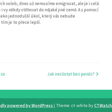
ch voleb, dnes už nemusíme emigrovat, ale je i celá
i vy někdy stěhovat do nějaké jiné země. A s pomocí
leko jednodušší úkol, který vás nebude
tím je to přece lepší.
 za
Jak nezůstat bez peněz?
udly powered by WordPress
|
Theme: ct-white by
CTWatch