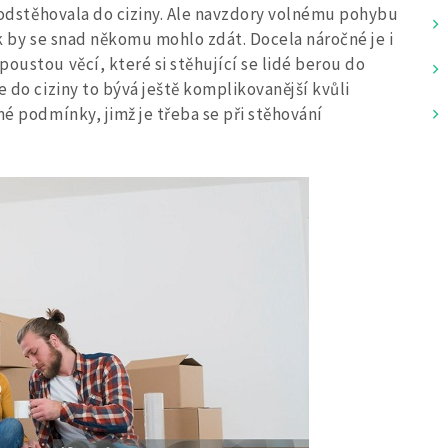
í odstěhovala do ciziny. Ale navzdory volnému pohybu
ak by se snad někomu mohlo zdát. Docela náročné je i
oustou věcí, které si stěhující se lidé berou do
e do ciziny to bývá ještě komplikovanější kvůli
né podmínky, jimž je třeba se při stěhování