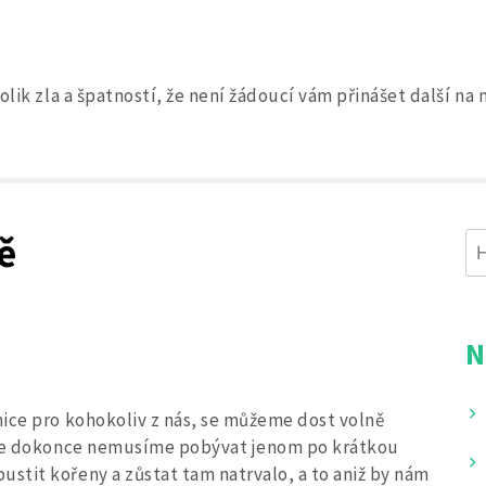
olik zla a špatností, že není žádoucí vám přinášet další n
Search
for:
ě
Vy
N
ice pro kohokoliv z nás, se můžeme dost volně
 kde dokonce nemusíme pobývat jenom po krátkou
stit kořeny a zůstat tam natrvalo, a to aniž by nám