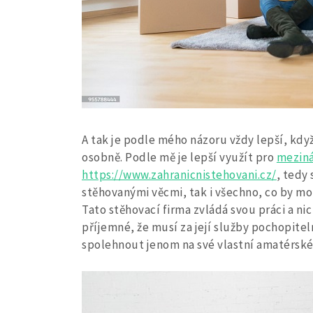
A tak je podle mého názoru vždy lepší, kdy
osobně. Podle mě je lepší využít pro
meziná
https://www.zahranicnistehovani.cz/
, tedy
stěhovanými věcmi, tak i všechno, co by moh
Tato stěhovací firma zvládá svou práci a ni
příjemné, že musí za její služby pochopitelně
spolehnout jenom na své vlastní amatérské 