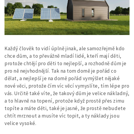
Každý člověk to vidí úplně jinak, ale samozřejmě kdo
chce dům, a to převážně mladí lidé, kteří mají děti,
protože chtějí pro děti to nejlepší, a rozhodně dům je
pro ně nejvhodnější. Tak na tom domě je pořád co
dělat, a nejlepší je na domě pořád vymýšlet nějaké
nové věci, protože čím víc věcí vymyslíte, tím lépe pro
vás. Určitě také víte, že takový dům je velice nákladný,
a to hlavně na topení, protože když prostě přes zimu
topíte a máte děti, také je jasné, že prostě nebudete
chtít mrznout a musíte víc topit, a ty náklady jsou
velice vysoké.