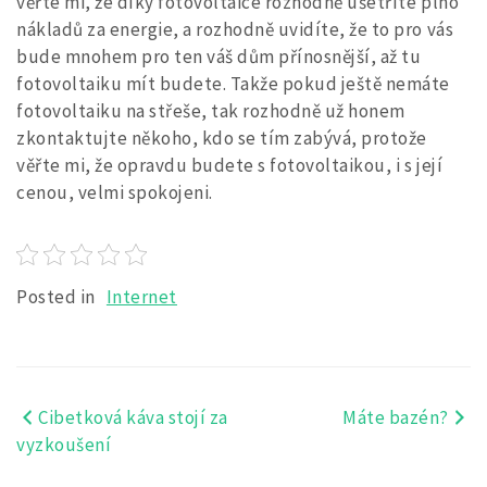
věřte mi, že díky fotovoltaice rozhodně ušetříte plno
nákladů za energie, a rozhodně uvidíte, že to pro vás
bude mnohem pro ten váš dům přínosnější, až tu
fotovoltaiku mít budete. Takže pokud ještě nemáte
fotovoltaiku na střeše, tak rozhodně už honem
zkontaktujte někoho, kdo se tím zabývá, protože
věřte mi, že opravdu budete s fotovoltaikou, i s její
cenou, velmi spokojeni.
Posted in
Internet
Cibetková káva stojí za
Máte bazén?
Navigace
vyzkoušení
pro