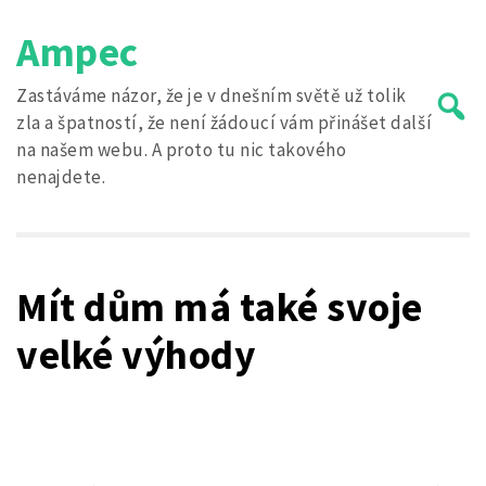
Skip
Ampec
to
content
Zastáváme názor, že je v dnešním světě už tolik
zla a špatností, že není žádoucí vám přinášet další
na našem webu. A proto tu nic takového
nenajdete.
Search
for:
Mít dům má také svoje
velké výhody