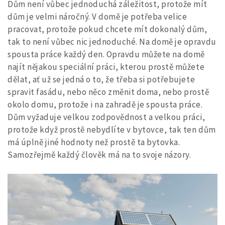
Dům není vůbec jednoduchá záležitost, protože mít
dům je velmi náročný. V domě je potřeba velice
pracovat, protože pokud chcete mít dokonalý dům,
tak to není vůbec nic jednoduché. Na domě je opravdu
spousta práce každý den. Opravdu můžete na domě
najít nějakou speciální práci, kterou prostě můžete
dělat, ať už se jedná o to, že třeba si potřebujete
spravit fasádu, nebo něco změnit doma, nebo prostě
okolo domu, protože i na zahradě je spousta práce.
Dům vyžaduje velkou zodpovědnost a velkou práci,
protože když prostě nebydlíte v bytovce, tak ten dům
má úplně jiné hodnoty než prostě ta bytovka.
Samozřejmě každý člověk má na to svoje názory.