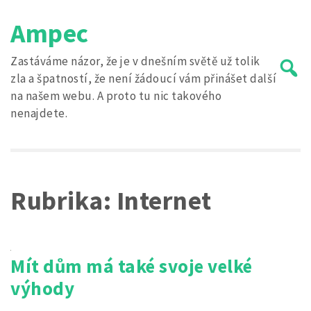
Skip
Ampec
to
content
Zastáváme názor, že je v dnešním světě už tolik
zla a špatností, že není žádoucí vám přinášet další
na našem webu. A proto tu nic takového
nenajdete.
Search
for:
Rubrika:
Internet
Mít dům má také svoje velké
výhody