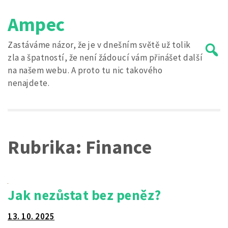
Skip
Ampec
to
content
Zastáváme názor, že je v dnešním světě už tolik
zla a špatností, že není žádoucí vám přinášet další
na našem webu. A proto tu nic takového
nenajdete.
Search
for:
Rubrika:
Finance
Jak nezůstat bez peněz?
13. 10. 2025