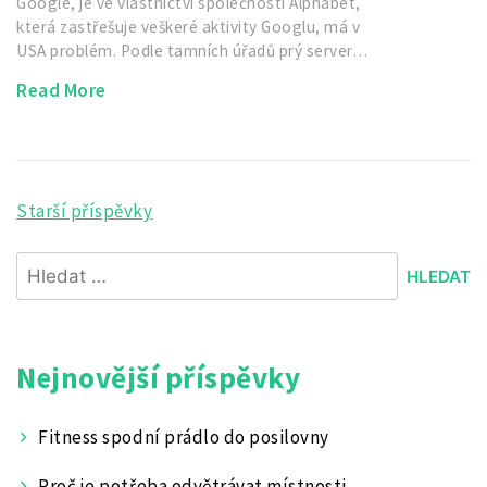
Google, je ve vlastnictví společnosti Alphabet,
která zastřešuje veškeré aktivity Googlu, má v
USA problém. Podle tamních úřadů prý server…
Read More
Starší příspěvky
Navigace
pro
Vyhledávání
příspěvky
Nejnovější příspěvky
Fitness spodní prádlo do posilovny
Proč je potřeba odvětrávat místnosti