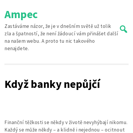
Skip
Ampec
to
content
Zastáváme názor, že je v dnešním světě už tolik
zla a špatností, že není žádoucí vám přinášet další
na našem webu. A proto tu nic takového
nenajdete.
Search
for:
Když banky nepůjčí
Finanční těžkosti se někdy v životě nevyhýbají nikomu.
Každý se může někdy – a klidně i nejednou – ocitnout