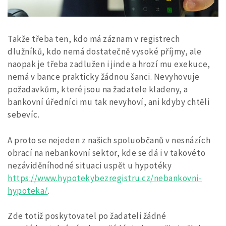
Takže třeba ten, kdo má záznam v registrech
dlužníků, kdo nemá dostatečně vysoké příjmy, ale
naopak je třeba zadlužen i jinde a hrozí mu exekuce,
nemá v bance prakticky žádnou šanci. Nevyhovuje
požadavkům, které jsou na žadatele kladeny, a
bankovní úředníci mu tak nevyhoví, ani kdyby chtěli
sebevíc.
A proto se nejeden z našich spoluobčanů v nesnázích
obrací na nebankovní sektor, kde se dá i v takovéto
nezáviděníhodné situaci uspět u hypotéky
https://www.hypotekybezregistru.cz/nebankovni-
hypoteka/
.
Zde totiž poskytovatel po žadateli žádné