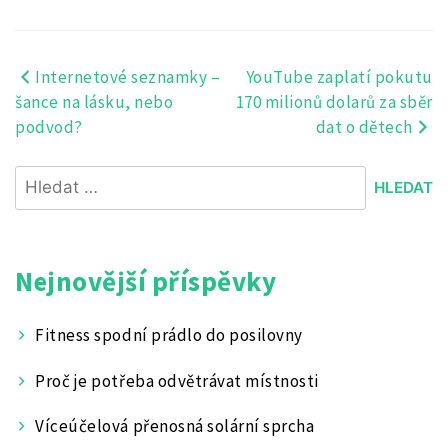
Internetové seznamky –
YouTube zaplatí pokutu
Navigace
šance na lásku, nebo
170 milionů dolarů za sběr
pro
podvod?
dat o dětech
příspěvek
Vyhledávání
Nejnovější příspěvky
Fitness spodní prádlo do posilovny
Proč je potřeba odvětrávat místnosti
Víceúčelová přenosná solární sprcha