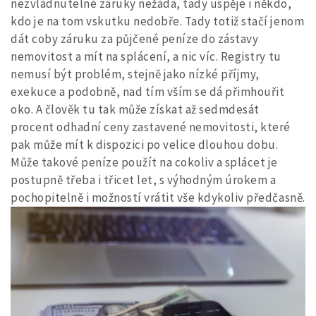
nezvládnutelné záruky nežádá, tady uspěje i někdo,
kdo je na tom vskutku nedobře. Tady totiž stačí jenom
dát coby záruku za půjčené peníze do zástavy
nemovitost a mít na splácení, a nic víc. Registry tu
nemusí být problém, stejně jako nízké příjmy,
exekuce a podobně, nad tím vším se dá přimhouřit
oko. A člověk tu tak může získat až sedmdesát
procent odhadní ceny zastavené nemovitosti, které
pak může mít k dispozici po velice dlouhou dobu.
Může takové peníze použít na cokoliv a splácet je
postupně třeba i třicet let, s výhodným úrokem a
pochopitelně i možností vrátit vše kdykoliv předčasně.