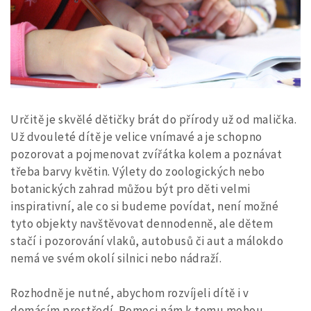
Určitě je skvělé dětičky brát do přírody už od malička.
Už dvouleté dítě je velice vnímavé a je schopno
pozorovat a pojmenovat zvířátka kolem a poznávat
třeba barvy květin. Výlety do zoologických nebo
botanických zahrad můžou být pro děti velmi
inspirativní, ale co si budeme povídat, není možné
tyto objekty navštěvovat dennodenně, ale dětem
stačí i pozorování vlaků, autobusů či aut a málokdo
nemá ve svém okolí silnici nebo nádraží.
Rozhodně je nutné, abychom rozvíjeli dítě i v
domácím prostředí. Pomoci nám k tomu mohou