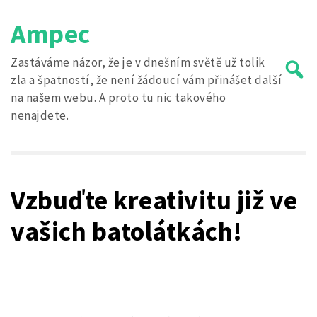
Skip
Ampec
to
content
Zastáváme názor, že je v dnešním světě už tolik
zla a špatností, že není žádoucí vám přinášet další
na našem webu. A proto tu nic takového
nenajdete.
Search
for:
Vzbuďte kreativitu již ve
vašich batolátkách!