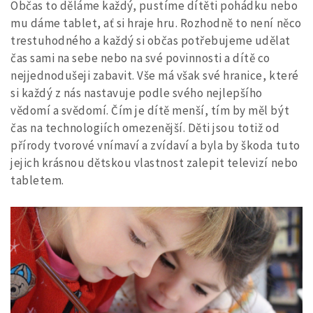
Občas to děláme každý, pustíme dítěti pohádku nebo
mu dáme tablet, ať si hraje hru. Rozhodně to není něco
trestuhodného a každý si občas potřebujeme udělat
čas sami na sebe nebo na své povinnosti a dítě co
nejjednodušeji zabavit. Vše má však své hranice, které
si každý z nás nastavuje podle svého nejlepšího
vědomí a svědomí. Čím je dítě menší, tím by měl být
čas na technologiích omezenější. Děti jsou totiž od
přírody tvorové vnímaví a zvídaví a byla by škoda tuto
jejich krásnou dětskou vlastnost zalepit televizí nebo
tabletem.