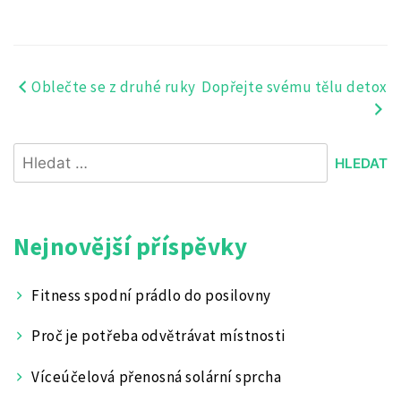
Oblečte se z druhé ruky
Dopřejte svému tělu detox
Navigace
pro
Vyhledávání
příspěvek
Nejnovější příspěvky
Fitness spodní prádlo do posilovny
Proč je potřeba odvětrávat místnosti
Víceúčelová přenosná solární sprcha