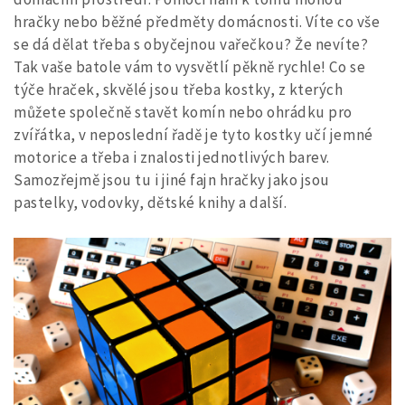
hračky nebo běžné předměty domácnosti. Víte co vše
se dá dělat třeba s obyčejnou vařečkou? Že nevíte?
Tak vaše batole vám to vysvětlí pěkně rychle! Co se
týče hraček, skvělé jsou třeba kostky, z kterých
můžete společně stavět komín nebo ohrádku pro
zvířátka, v neposlední řadě je tyto kostky učí jemné
motorice a třeba i znalosti jednotlivých barev.
Samozřejmě jsou tu i jiné fajn hračky jako jsou
pastelky, vodovky, dětské knihy a další.